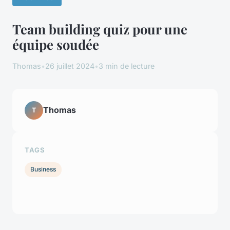
Team building quiz pour une
équipe soudée
Thomas
•
26 juillet 2024
•
3 min de lecture
Thomas
T
TAGS
Business