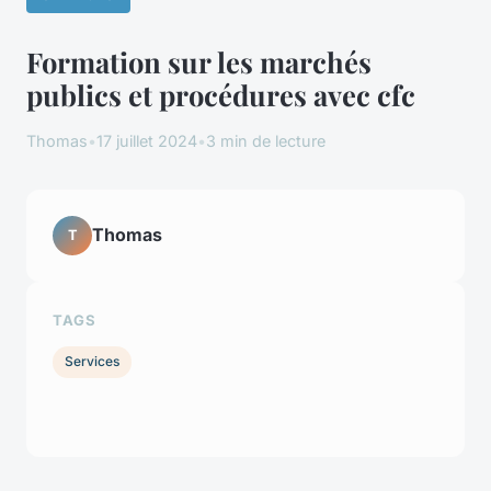
Formation sur les marchés
publics et procédures avec cfc
Thomas
•
17 juillet 2024
•
3 min de lecture
Thomas
T
TAGS
Services