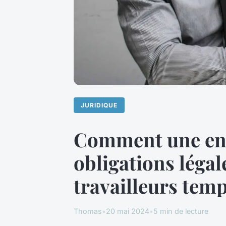
JURIDIQUE
Comment une ent
obligations légal
travailleurs temp
Thomas
•
20 mai 2024
•
5 min de lecture