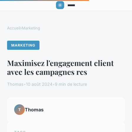
Accueil
›
Marketing
MARKETING
Maximisez l'engagement client
avec les campagnes rcs
Thomas
•
10 août 2024
•
9 min de lecture
Thomas
T